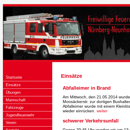
Einsätze
Startseite
Einsätze
Abfalleimer in Brand
Übungen
Am Mittwoch, den 21.05.2014 wurden 
Mannschaft
Moosäckerstr. zur dortigen Bushaltes
Abfalleimer wurde mit einem Kleinlö
Fahrzeuge
wieder einrücken.
weiter
Jugendfeuerwehr
schwerer Verkehrsunfall
Verein
Gegen 20:45 Uhr wurden wir am 13.