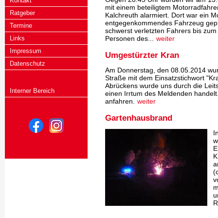
Kontakt
mit einem beteiligtem Motorradfahre
Ratgeber
Kalchreuth alarmiert. Dort war ein M
entgegenkommendes Fahrzeug gepral
Termine
schwerst verletzten Fahrers bis zum 
Links
Personen des...
weiter
Impressum
Umgestürzter Kran
Datenschutz
Am Donnerstag, den 08.05.2014 wurd
Straße mit dem Einsatzstichwort "Kr
Abrückens wurde uns durch die Leitst
Interner Bereich
einen Irrtum des Meldenden handelt.
anfahren.
weiter
Gartenhausbrand
I
w
E
K
a
(
v
m
u
R