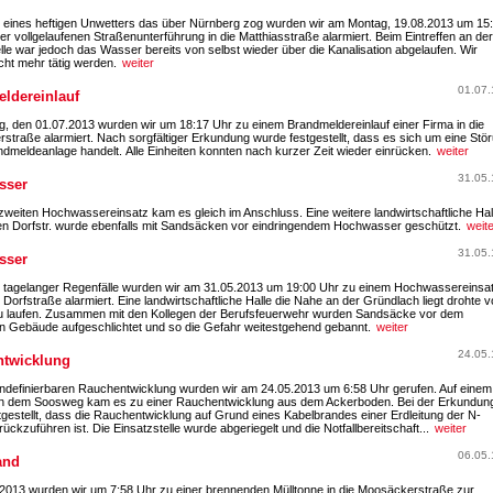
 eines heftigen Unwetters das über Nürnberg zog wurden wir am Montag, 19.08.2013 um 15
er vollgelaufenen Straßenunterführung in die Matthiasstraße alarmiert. Beim Eintreffen an der
lle war jedoch das Wasser bereits von selbst wieder über die Kanalisation abgelaufen. Wir
cht mehr tätig werden.
weiter
01.07.
ldereinlauf
, den 01.07.2013 wurden wir um 18:17 Uhr zu einem Brandmeldereinlauf einer Firma in die
traße alarmiert. Nach sorgfältiger Erkundung wurde festgestellt, dass es sich um eine Stö
ndmeldeanlage handelt. Alle Einheiten konnten nach kurzer Zeit wieder einrücken.
weiter
31.05.
sser
weiten Hochwassereinsatz kam es gleich im Anschluss. Eine weitere landwirtschaftliche Hall
en Dorfstr. wurde ebenfalls mit Sandsäcken vor eindringendem Hochwasser geschützt.
weit
31.05.
sser
 tagelanger Regenfälle wurden wir am 31.05.2013 um 19:00 Uhr zu einem Hochwassereinsat
 Dorfstraße alarmiert. Eine landwirtschaftliche Halle die Nahe an der Gründlach liegt drohte vo
 laufen. Zusammen mit den Kollegen der Berufsfeuerwehr wurden Sandsäcke vor dem
en Gebäude aufgeschlichtet und so die Gefahr weitestgehend gebannt.
weiter
24.05.
twicklung
undefinierbaren Rauchentwicklung wurden wir am 24.05.2013 um 6:58 Uhr gerufen. Auf einem
n dem Soosweg kam es zu einer Rauchentwicklung aus dem Ackerboden. Bei der Erkundun
gestellt, dass die Rauchentwicklung auf Grund eines Kabelbrandes einer Erdleitung der N-
ckzuführen ist. Die Einsatzstelle wurde abgeriegelt und die Notfallbereitschaft...
weiter
06.05.
and
2013 wurden wir um 7:58 Uhr zu einer brennenden Mülltonne in die Moosäckerstraße zur