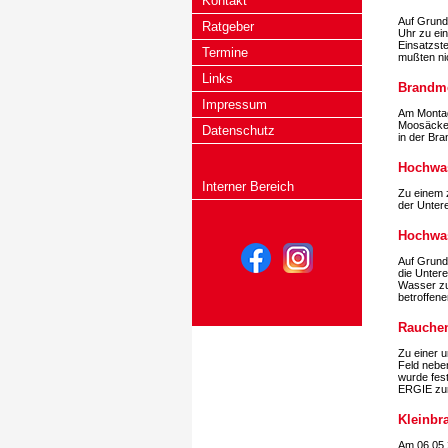
Kontakt
Auf Grund
Ratgeber
Uhr zu ein
Einsatzste
Termine
mußten ni
Links
Brandme
Impressum
Am Montag
Moosäckers
Datenschutz
in der Bra
Hochwa
Interner Bereich
Zu einem z
der Unter
Hochwa
Auf Grund
die Untere
Wasser zu
betroffen
Rauchen
Zu einer 
Feld nebe
wurde fest
ERGIE zurü
Kleinbr
Am 06.05.