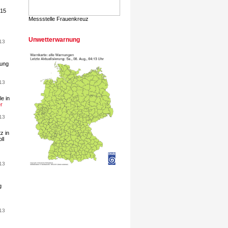
:15
Messstelle Frauenkreuz
Unwetterwarnung
13
rung
13
e in
er
13
z in
ll
13
g
13