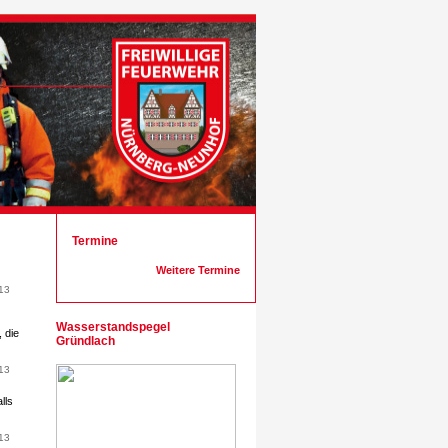
Termine
Weitere Termine
13
Wasserstandspegel
 die
Gründlach
13
lls
13