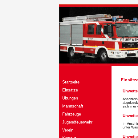
Einsätz
Startseite
Einsätze
Unwette
Übungen
Anschließ
abgeknick
Mannschaft
sich in e
Fahrzeuge
Unwette
Jugendfeuerwehr
Im Anschlu
unter Was
Verein
Unwette