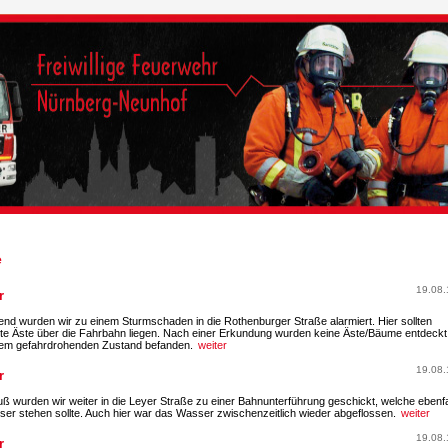
e
19.08.
r
end wurden wir zu einem Sturmschaden in die Rothenburger Straße alarmiert. Hier sollten
te Äste über die Fahrbahn liegen. Nach einer Erkundung wurden keine Äste/Bäume entdeckt,
inem gefahrdrohenden Zustand befanden.
weiter
19.08.
r
ß wurden wir weiter in die Leyer Straße zu einer Bahnunterführung geschickt, welche ebenfa
ser stehen sollte. Auch hier war das Wasser zwischenzeitlich wieder abgeflossen.
weiter
19.08.
r