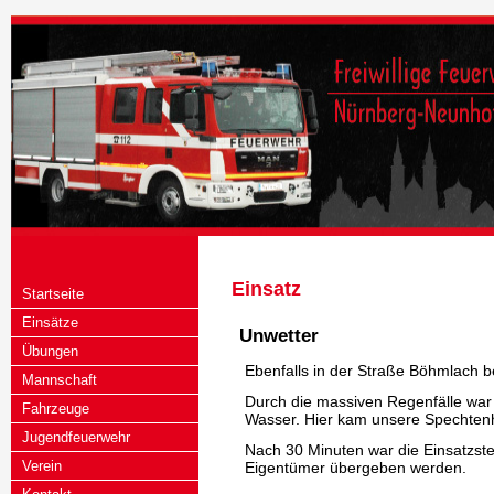
Einsatz
Startseite
Einsätze
Unwetter
Übungen
Ebenfalls in der Straße Böhmlach b
Mannschaft
Durch die massiven Regenfälle war 
Fahrzeuge
Wasser. Hier kam unsere Spechte
Jugendfeuerwehr
Nach 30 Minuten war die Einsatzste
Verein
Eigentümer übergeben werden.