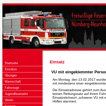
Einsatz
Startseite
Einsätze
VU mit eingeklemmter Perso
Übungen
Am Montag, den 13.02.2017 wurden
Mannschaft
mit mindestens einer eingeklemmten 
Fahrzeuge
Die Einsatzadresse gehört zum Aus
keinen Rettungssatz auf ihrem Fah
Jugendfeuerwehr
Einsatzstichwort „schwerer VU mit 
Verein
Höfles alarmiert.