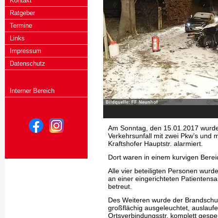
Kontakt
Ratgeber
Termine
Links
Impressum
Datenschutz
Interner Bereich
Bildquelle: FF Neunhof
Am Sonntag, den 15.01.2017 wurde
Verkehrsunfall mit zwei Pkw’s und 
Kraftshofer Hauptstr. alarmiert.
Dort waren in einem kurvigen Ber
Alle vier beteiligten Personen wurd
an einer eingerichteten Patientens
betreut.
Des Weiteren wurde der Brandschutz 
großflächig ausgeleuchtet, auslauf
Ortsverbindungsstr. komplett gesper