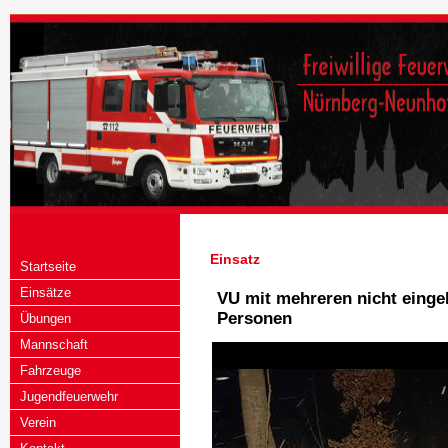
Einsatz
Startseite
Einsätze
VU mit mehreren nicht eing
Personen
Übungen
Mannschaft
Fahrzeuge
Jugendfeuerwehr
Verein