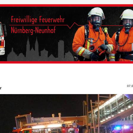
07.
r