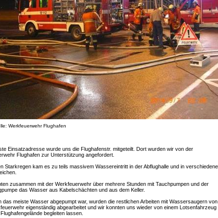
lle: Werkfeuerwehr Flughafen
ste Einsatzadresse wurde uns die Flughafenstr. mitgeteilt. Dort wurden wir von der
rwehr Flughafen zur Unterstützung angefordert.
n Starkregen kam es zu teils massivem Wassereintritt in der Abflughalle und in verschieden
eichen.
ten zusammen mit der Werkfeuerwehr über mehrere Stunden mit Tauchpumpen und der
pumpe das Wasser aus Kabelschächten und aus dem Keller.
das meiste Wasser abgepumpt war, wurden die restlichen Arbeiten mit Wassersaugern von
feuerwehr eigenständig abgearbeitet und wir konnten uns wieder von einem Lotsenfahrzeug
Flughafengelände begleiten lassen.