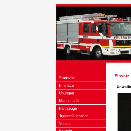
Einsatz
Startseite
Einsätze
Unwette
Übungen
Mannschaft
Fahrzeuge
Jugendfeuerwehr
Verein