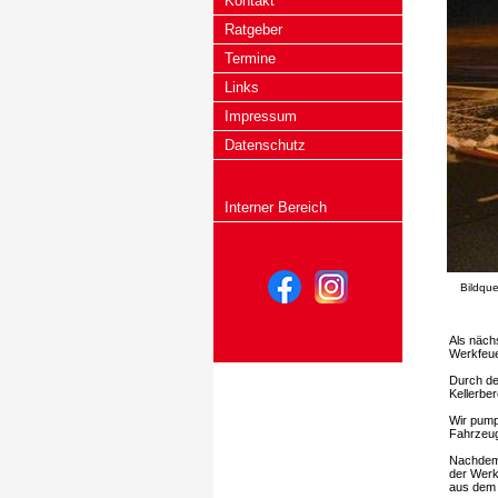
Kontakt
Ratgeber
Termine
Links
Impressum
Datenschutz
Interner Bereich
Bildque
Als näch
Werkfeue
Durch de
Kellerber
Wir pump
Fahrzeug
Nachdem 
der Werk
aus dem 