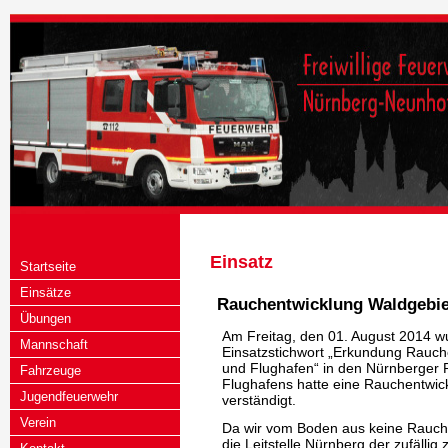
Einsatz
Startseite
Einsätze
Rauchentwicklung Waldgebie
Übungen
Am Freitag, den 01. August 2014 w
Mannschaft
Einsatzstichwort „Erkundung Rauch
und Flughafen“ in den Nürnberger 
Fahrzeuge
Flughafens hatte eine Rauchentwick
Jugendfeuerwehr
verständigt.
Verein
Da wir vom Boden aus keine Rauche
die Leitstelle Nürnberg der zufällig