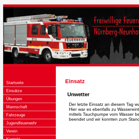
Einsatz
Startseite
Einsätze
Unwetter
Übungen
Der letzte Einsatz an diesem Tag w
Mannschaft
Hier war es ebenfalls zu Wasserein
mittels Tauchpumpe vom Wasser bef
Fahrzeuge
beendet und wir konnten zum Stand
Jugendfeuerwehr
Verein