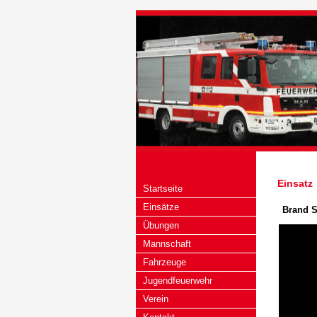
Einsatz
Startseite
Einsätze
Brand S
Übungen
Mannschaft
Fahrzeuge
Jugendfeuerwehr
Verein