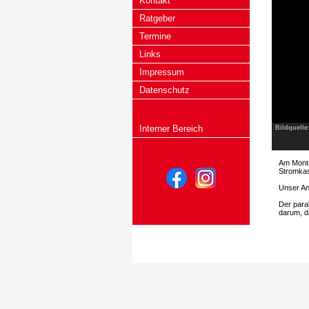
Kontakt
Ratgeber
Termine
Links
Impressum
Datenschutz
Interner Bereich
Bildquelle
Am Monta
Stromkas
Unser An
Der para
darum, d