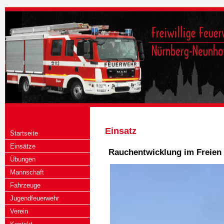
Einsatz
Startseite
Einsätze
Rauchentwicklung im Freien
Übungen
Mannschaft
Fahrzeuge
Jugendfeuerwehr
Verein