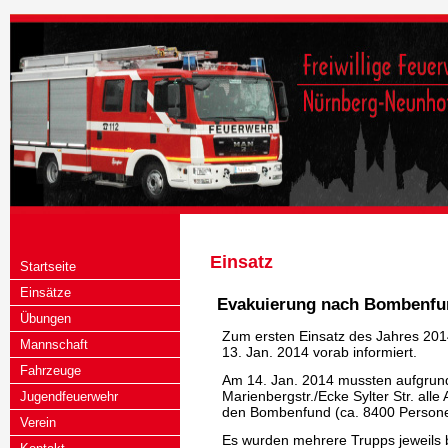
Einsatz
Startseite
Einsätze
Evakuierung nach Bombenfu
Übungen
Zum ersten Einsatz des Jahres 20
Mannschaft
13. Jan. 2014 vorab informiert.
Fahrzeuge
Am 14. Jan. 2014 mussten aufgrun
Marienbergstr./Ecke Sylter Str. al
Jugendfeuerwehr
den Bombenfund (ca. 8400 Persone
Verein
Es wurden mehrere Trupps jeweils