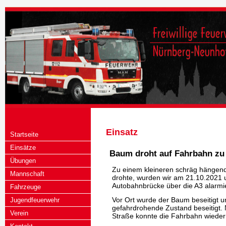
Einsatz
Startseite
Einsätze
Baum droht auf Fahrbahn zu
Übungen
Zu einem kleineren schräg hängend
Mannschaft
drohte, wurden wir am 21.10.2021 u
Autobahnbrücke über die A3 alarmie
Fahrzeuge
Vor Ort wurde der Baum beseitigt 
Jugendfeuerwehr
gefahrdrohende Zustand beseitigt.
Verein
Straße konnte die Fahrbahn wieder