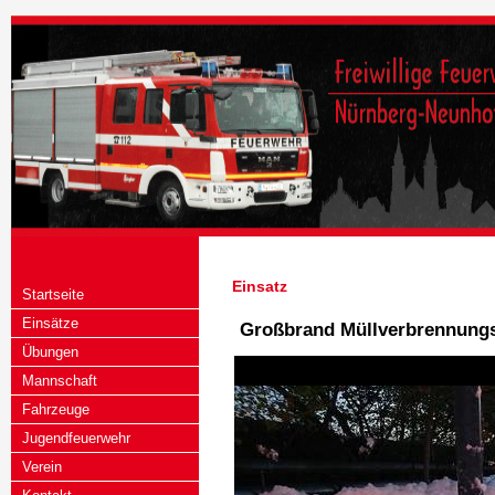
Einsatz
Startseite
Einsätze
Großbrand Müllverbrennung
Übungen
Mannschaft
Fahrzeuge
Jugendfeuerwehr
Verein