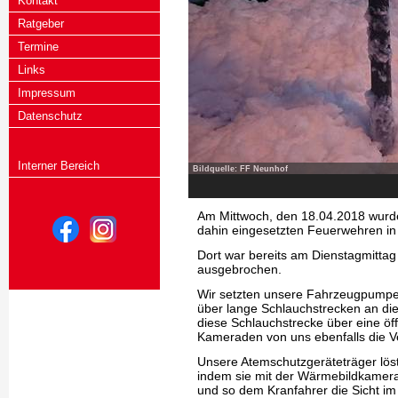
Kontakt
Ratgeber
Termine
Links
Impressum
Datenschutz
Interner Bereich
Bildquelle: FF Neunhof
Am Mittwoch, den 18.04.2018 wurde
dahin eingesetzten Feuerwehren in d
Dort war bereits am Dienstagmittag
ausgebrochen.
Wir setzten unsere Fahrzeugpumpe
über lange Schlauchstrecken an di
diese Schlauchstrecke über eine öf
Kameraden von uns ebenfalls die V
Unsere Atemschutzgeräteträger lös
indem sie mit der Wärmebildkamera
und so dem Kranfahrer die Sicht im